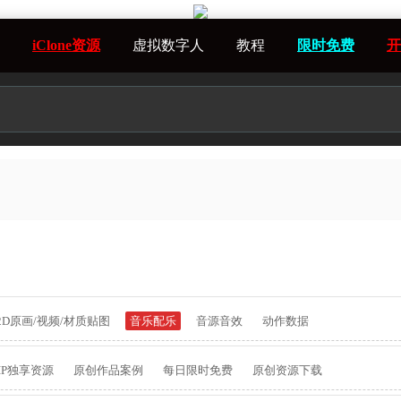
iClone资源
虚拟数字人
教程
限时免费
开
2D原画/视频/材质贴图
音乐配乐
音源音效
动作数据
IP独享资源
原创作品案例
每日限时免费
原创资源下载