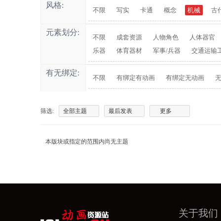
风格:
不限
写实
卡通
概念
机械
古
元素划分:
不限
成套资源
人物角色
人体器官
乐器
体育器材
军事/兵器
交通运输
有无绑定:
不限
有绑定有动画
有绑定无动画
筛选:
全部主题
最后发表
更多
本版块或指定的范围内尚无主题
关于我们