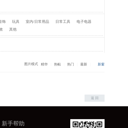
首饰
玩具
室内/日常用品
日常工具
电子电器
效
其他
图片模式
精华
|
热帖
|
热门
|
最新
|
新窗
返 回
新手帮助