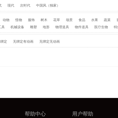
代
现代
次时代
中国风（独家）
动物
怪物
服饰
树木
花草
场景
食品
水果
蔬菜
工具
机械设备
雕塑
地形
物理道具
物件道具
医疗生物
特
无绑定
无绑定有动画
无绑定无动画
帮助中心
用户帮助