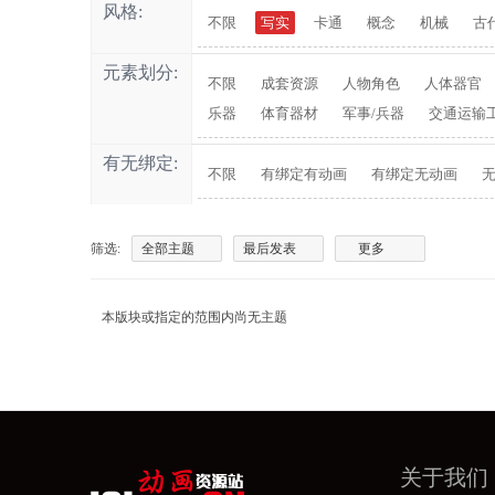
风格:
不限
写实
卡通
概念
机械
古
元素划分:
不限
成套资源
人物角色
人体器官
乐器
体育器材
军事/兵器
交通运输
有无绑定:
不限
有绑定有动画
有绑定无动画
筛选:
全部主题
最后发表
更多
本版块或指定的范围内尚无主题
关于我们