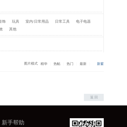
首饰
玩具
室内/日常用品
日常工具
电子电器
效
其他
图片模式
精华
|
热帖
|
热门
|
最新
|
新窗
返 回
新手帮助