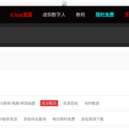
iClone资源
虚拟数字人
教程
限时免费
开
2D原画/视频/材质贴图
音乐配乐
音源音效
动作数据
IP独享资源
原创作品案例
每日限时免费
原创资源下载