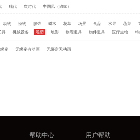
代
现代
次时代
中国风（独家）
动物
怪物
服饰
树木
花草
场景
食品
水果
蔬菜
工具
机械设备
雕塑
地形
物理道具
物件道具
医疗生物
特
无绑定
无绑定有动画
无绑定无动画
帮助中心
用户帮助