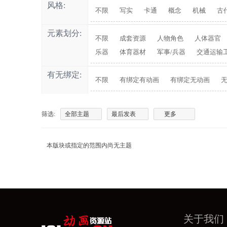
风格:
不限
写实
卡通
概念
机械
古
元素划分:
不限
成套资源
人物角色
人体器官
乐器
体育器材
军事/兵器
交通运输
有无绑定:
不限
有绑定有动画
有绑定无动画
筛选:
全部主题
最后发表
更多
本版块或指定的范围内尚无主题
关于我们