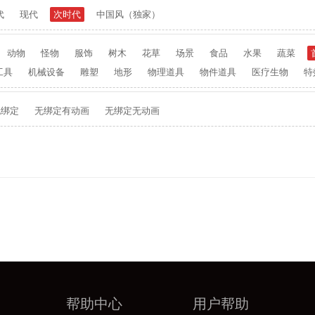
代
现代
次时代
中国风（独家）
动物
怪物
服饰
树木
花草
场景
食品
水果
蔬菜
工具
机械设备
雕塑
地形
物理道具
物件道具
医疗生物
特
无绑定
无绑定有动画
无绑定无动画
帮助中心
用户帮助