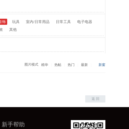
首饰
玩具
室内/日常用品
日常工具
电子电器
效
其他
图片模式
精华
|
热帖
|
热门
|
最新
|
新窗
返 回
新手帮助