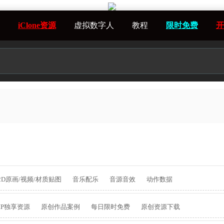
iClone资源
虚拟数字人
教程
限时免费
开
2D原画/视频/材质贴图
音乐配乐
音源音效
动作数据
IP独享资源
原创作品案例
每日限时免费
原创资源下载