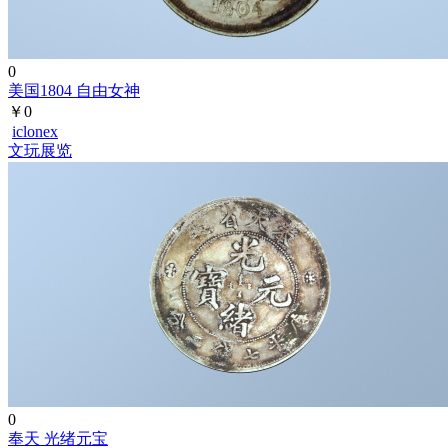
0
美国1804 自由女神
￥0
iclonex
文玩展览
0
奉天 光绪元宝