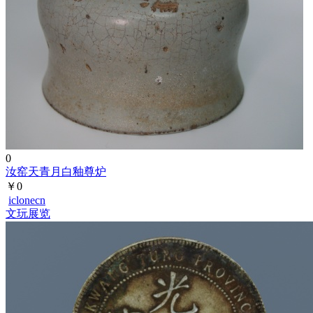
0
汝窑天青月白釉尊炉
￥0
iclonecn
文玩展览