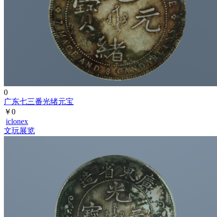
0
广东七三番光绪元宝
￥0
iclonex
文玩展览