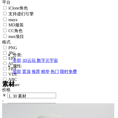
平台
iClone角色
支持虚幻引擎
maya
MD服装
CC角色
max项目
格式
PNG
JPG
分类:
EPS
全部
3D云玩
数字元宇宙
AI
属性:
FBX
全部
置顶
推荐
精华
热门
限时免费
VDE
ABC
素材
iavtaer
价格
￥
30 素材
-
￥
搜索