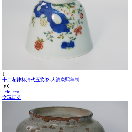
1
十二花神杯清代五彩瓷-大清康熙年制
￥0
iclonecn
文玩展览