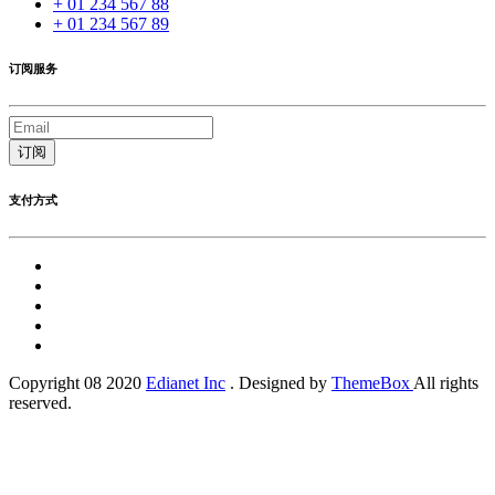
+ 01 234 567 88
+ 01 234 567 89
订阅服务
订阅
支付方式
Copyright 08 2020
Edianet Inc
. Designed by
ThemeBox
All rights
reserved.