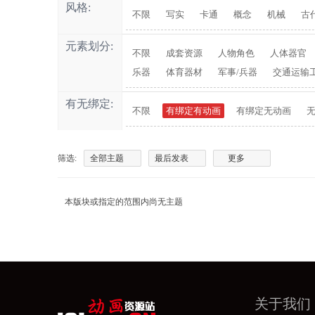
风格:
不限
写实
卡通
概念
机械
古
元素划分:
不限
成套资源
人物角色
人体器官
乐器
体育器材
军事/兵器
交通运输
有无绑定:
不限
有绑定有动画
有绑定无动画
筛选:
全部主题
最后发表
更多
本版块或指定的范围内尚无主题
关于我们