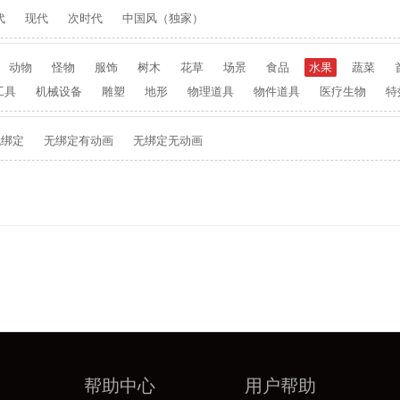
代
现代
次时代
中国风（独家）
动物
怪物
服饰
树木
花草
场景
食品
水果
蔬菜
工具
机械设备
雕塑
地形
物理道具
物件道具
医疗生物
特
无绑定
无绑定有动画
无绑定无动画
帮助中心
用户帮助