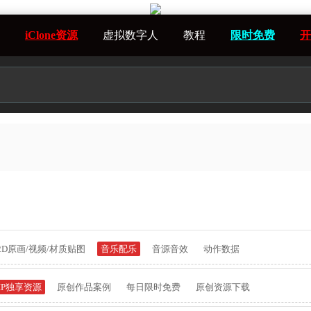
iClone资源
虚拟数字人
教程
限时免费
开
2D原画/视频/材质贴图
音乐配乐
音源音效
动作数据
IP独享资源
原创作品案例
每日限时免费
原创资源下载