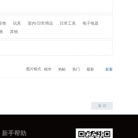
首饰
玩具
室内/日常用品
日常工具
电子电器
效
其他
图片模式
精华
|
热帖
|
热门
|
最新
|
新窗
返 回
新手帮助