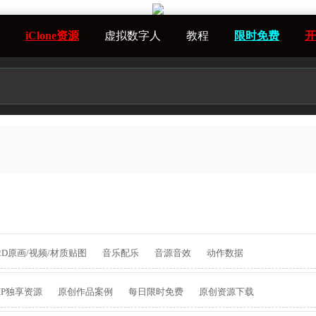
iClone资源
虚拟数字人
教程
限时免费
开
2D原画/视频/材质贴图
音乐配乐
音源音效
动作数据
IP独享资源
原创作品案例
每日限时免费
原创资源下载