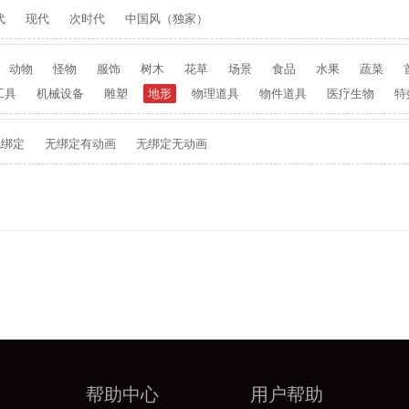
代
现代
次时代
中国风（独家）
动物
怪物
服饰
树木
花草
场景
食品
水果
蔬菜
工具
机械设备
雕塑
地形
物理道具
物件道具
医疗生物
特
无绑定
无绑定有动画
无绑定无动画
帮助中心
用户帮助