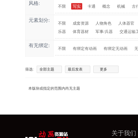
风格:
不限
写实
卡通
概念
机械
古
元素划分:
不限
成套资源
人物角色
人体器官
乐器
体育器材
军事/兵器
交通运输
有无绑定:
不限
有绑定有动画
有绑定无动画
筛选:
全部主题
最后发表
更多
本版块或指定的范围内尚无主题
关于我们