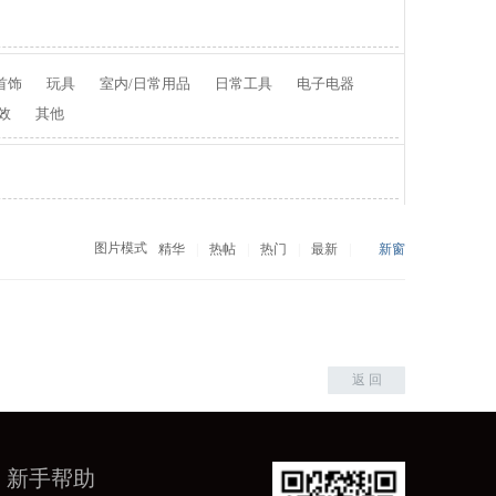
首饰
玩具
室内/日常用品
日常工具
电子电器
效
其他
图片模式
精华
|
热帖
|
热门
|
最新
|
新窗
返 回
新手帮助