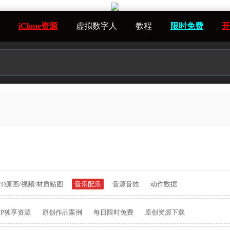
iClone资源
虚拟数字人
教程
限时免费
开
2D原画/视频/材质贴图
音乐配乐
音源音效
动作数据
IP独享资源
原创作品案例
每日限时免费
原创资源下载