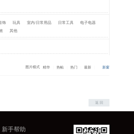
首饰
玩具
室内/日常用品
日常工具
电子电器
效
其他
图片模式
精华
|
热帖
|
热门
|
最新
|
新窗
返 回
新手帮助