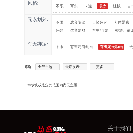
风格:
不限
写实
卡通
概念
机械
古
元素划分:
不限
成套资源
人物角色
人体器官
乐器
体育器材
军事/兵器
交通运输
有无绑定:
不限
有绑定有动画
有绑定无动画
筛选:
全部主题
最后发表
更多
本版块或指定的范围内尚无主题
关于我们