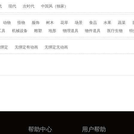
代
现代
次时代
中国风（独家）
动物
怪物
服饰
树木
花草
场景
食品
水果
蔬菜
工具
机械设备
雕塑
地形
物理道具
物件道具
医疗生物
特
无绑定
无绑定有动画
无绑定无动画
帮助中心
用户帮助