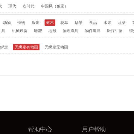
代
现代
次时代
中国风（独家）
动物
怪物
服饰
树木
花草
场景
食品
水果
蔬菜
工具
机械设备
雕塑
地形
物理道具
物件道具
医疗生物
特
无绑定
无绑定有动画
无绑定无动画
帮助中心
用户帮助