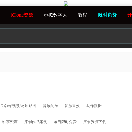
iClone资源
虚拟数字人
教程
限时免费
开
2D原画/视频/材质贴图
音乐配乐
音源音效
动作数据
IP独享资源
原创作品案例
每日限时免费
原创资源下载