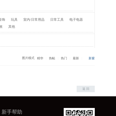
首饰
玩具
室内/日常用品
日常工具
电子电器
效
其他
图片模式
精华
|
热帖
|
热门
|
最新
|
新窗
返 回
新手帮助