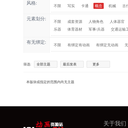
风格:
不限
写实
卡通
概念
机械
古
元素划分:
不限
成套资源
人物角色
人体器官
乐器
体育器材
军事/兵器
交通运输
有无绑定:
不限
有绑定有动画
有绑定无动画
筛选:
全部主题
最后发表
更多
本版块或指定的范围内尚无主题
关于我们