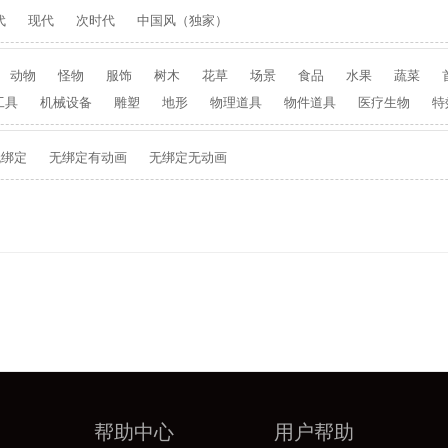
代
现代
次时代
中国风（独家）
动物
怪物
服饰
树木
花草
场景
食品
水果
蔬菜
工具
机械设备
雕塑
地形
物理道具
物件道具
医疗生物
特
无绑定
无绑定有动画
无绑定无动画
帮助中心
用户帮助