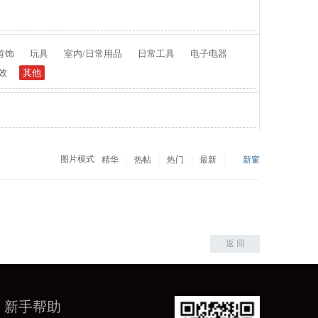
首饰
玩具
室内/日常用品
日常工具
电子电器
效
其他
图片模式
精华
|
热帖
|
热门
|
最新
|
新窗
返 回
新手帮助