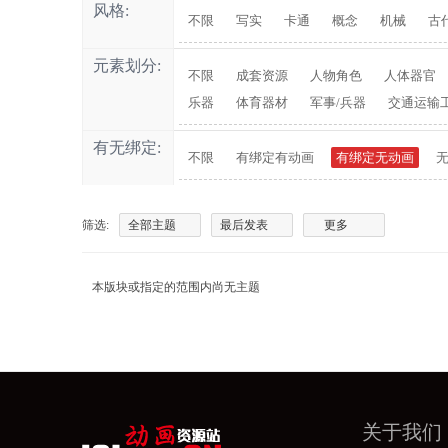
风格:
不限
写实
卡通
概念
机械
古
元素划分:
不限
成套资源
人物角色
人体器官
乐器
体育器材
军事/兵器
交通运输
有无绑定:
不限
有绑定有动画
有绑定无动画
筛选:
全部主题
最后发表
更多
本版块或指定的范围内尚无主题
关于我们