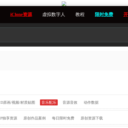
iClone资源
虚拟数字人
教程
限时免费
开
2D原画/视频/材质贴图
音乐配乐
音源音效
动作数据
IP独享资源
原创作品案例
每日限时免费
原创资源下载