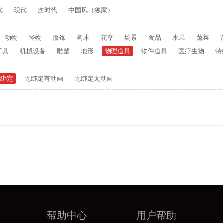
代
现代
次时代
中国风（独家）
动物
怪物
服饰
树木
花草
场景
食品
水果
蔬菜
工具
机械设备
雕塑
地形
物理道具
物件道具
医疗生物
特
无绑定
无绑定有动画
无绑定无动画
帮助中心
用户帮助