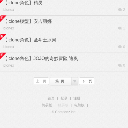
【iclone角色】精灵
iclonex
2
【iclone模型】安吉丽娜
iclonex
1
【iclone角色】圣斗士冰河
iclonex
0
【iclone角色】JOJO的奇妙冒险 迪奥
iclonex
0
上一页
第1页
下一页
首页
|
登录
|
注册
简易版
|
触屏版
|
电脑版
|
© Comsenz Inc.