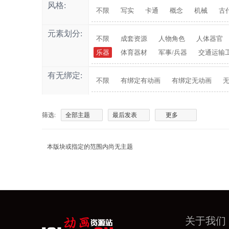
风格:
不限
写实
卡通
概念
机械
古
元素划分:
不限
成套资源
人物角色
人体器官
乐器
体育器材
军事/兵器
交通运输
有无绑定:
不限
有绑定有动画
有绑定无动画
筛选:
全部主题
最后发表
更多
本版块或指定的范围内尚无主题
关于我们