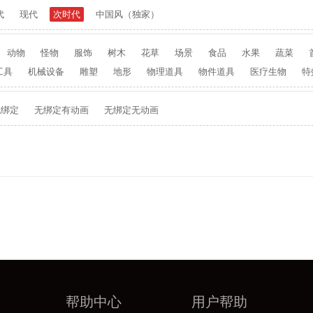
代
现代
次时代
中国风（独家）
动物
怪物
服饰
树木
花草
场景
食品
水果
蔬菜
工具
机械设备
雕塑
地形
物理道具
物件道具
医疗生物
特
无绑定
无绑定有动画
无绑定无动画
帮助中心
用户帮助