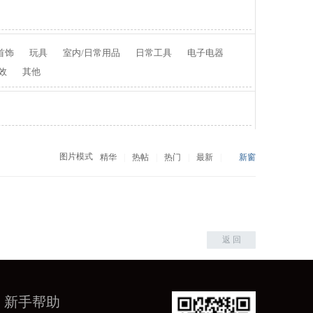
首饰
玩具
室内/日常用品
日常工具
电子电器
效
其他
图片模式
精华
|
热帖
|
热门
|
最新
|
新窗
返 回
新手帮助