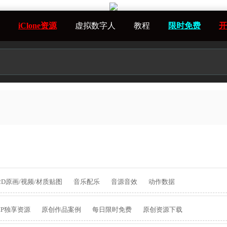
iClone资源
虚拟数字人
教程
限时免费
开
2D原画/视频/材质贴图
音乐配乐
音源音效
动作数据
IP独享资源
原创作品案例
每日限时免费
原创资源下载