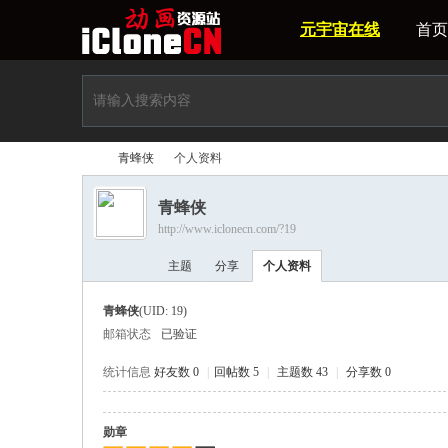
元宇宙在线
首页
青蜂侠
个人资料
青蜂侠
http://www.iclonecn.com/?19
iCl
›
›
主题
分享
个人资料
青蜂侠
(UID: 19)
邮箱状态
已验证
统计信息
好友数 0
|
回帖数 5
|
主题数 43
|
分享数 0
勋章
on