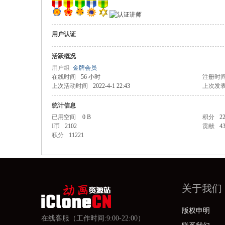
用户认证
活跃概况
用户组
金牌会员
在线时间
56 小时
注册时
上次活动时间
2022-4-1 22:43
上次发
e
统计信息
已用空间
0 B
积分
2
I币
2102
贡献
4
积分
11221
关于我们
虚
版权申明
在线客服（工作时间:9:00-22:00）